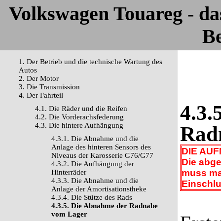
Volkswagen Touareg - d
Be
1. Der Betrieb und die technische Wartung des
Autos
2. Der Motor
3. Die Transmission
4. Der Fahrteil
4.3.
4.1. Die Räder und die Reifen
4.2. Die Vorderachsfederung
4.3. Die hintere Aufhängung
Rad
4.3.1. Die Abnahme und die
Anlage des hinteren Sensors des
DIE AU
Niveaus der Karosserie G76/G77
Die abge
4.3.2. Die Aufhängung der
muss man
Hinterräder
4.3.3. Die Abnahme und die
Einschlu
Anlage der Amortisationstheke
4.3.4. Die Stütze des Rads
4.3.5. Die Abnahme der Radnabe
vom Lager