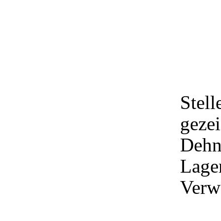
Stell
gezei
Dehn
Lager
Verw