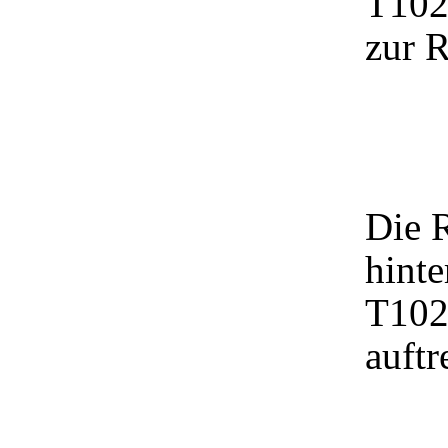
T102
zur 
Die R
hinte
T102
auftr