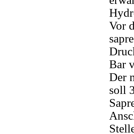
Hydr
Vor 
sapr
Druck
Bar v
Der 
soll 
Sapr
Ansc
Stell