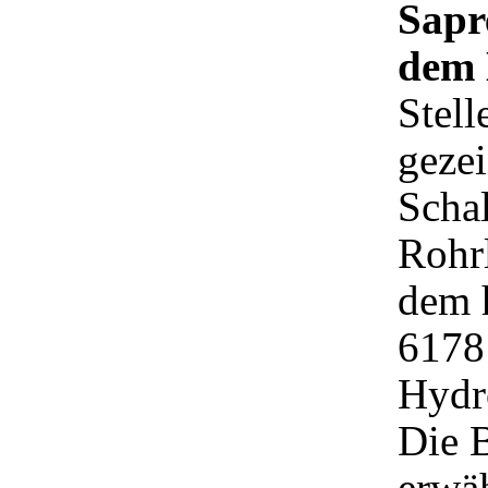
Sapr
dem 
Stell
gezei
Scha
Rohr
dem 
6178
Hydr
Die 
erwäh