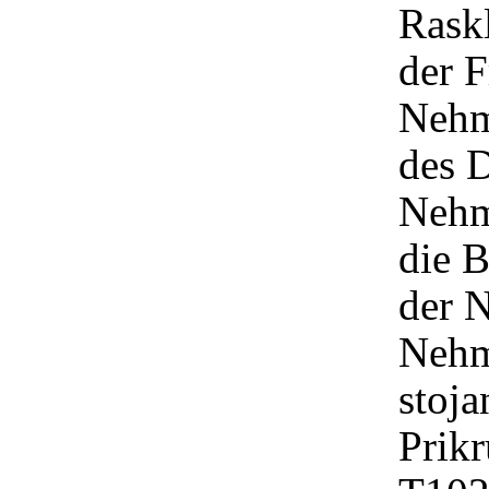
Raskl
der 
Nehm
des 
Nehm
die 
der 
Nehm
stoj
Prikr