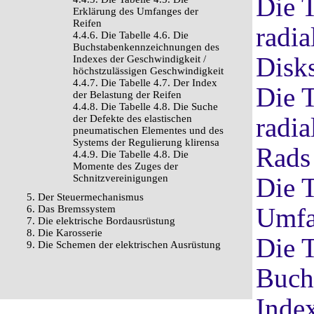
Die T
Erklärung des Umfanges der
Reifen
radia
4.4.6. Die Tabelle 4.6. Die
Buchstabenkennzeichnungen des
Disks
Indexes der Geschwindigkeit /
höchstzulässigen Geschwindigkeit
4.4.7. Die Tabelle 4.7. Der Index
Die T
der Belastung der Reifen
4.4.8. Die Tabelle 4.8. Die Suche
radia
der Defekte des elastischen
pneumatischen Elementes und des
Systems der Regulierung klirensa
Rads
4.4.9. Die Tabelle 4.8. Die
Momente des Zuges der
Schnitzvereinigungen
Die T
5. Der Steuermechanismus
Umfa
6. Das Bremssystem
7. Die elektrische Bordausrüstung
8. Die Karosserie
Die T
9. Die Schemen der elektrischen Ausrüstung
Buch
Index