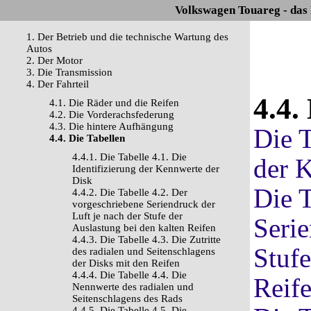
Volkswagen Touareg - das
1. Der Betrieb und die technische Wartung des
Autos
2. Der Motor
3. Die Transmission
4. Der Fahrteil
4.4.
4.1. Die Räder und die Reifen
4.2. Die Vorderachsfederung
4.3. Die hintere Aufhängung
Die T
4.4. Die Tabellen
4.4.1. Die Tabelle 4.1. Die
der 
Identifizierung der Kennwerte der
Disk
Die T
4.4.2. Die Tabelle 4.2. Der
vorgeschriebene Seriendruck der
Luft je nach der Stufe der
Serie
Auslastung bei den kalten Reifen
4.4.3. Die Tabelle 4.3. Die Zutritte
Stufe
des radialen und Seitenschlagens
der Disks mit den Reifen
4.4.4. Die Tabelle 4.4. Die
Reif
Nennwerte des radialen und
Seitenschlagens des Rads
4.4.5. Die Tabelle 4.5. Die