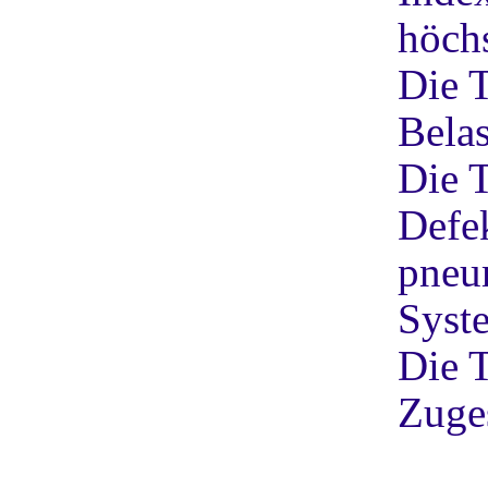
höch
Die T
Belas
Die T
Defek
pneu
Syste
Die 
Zuge