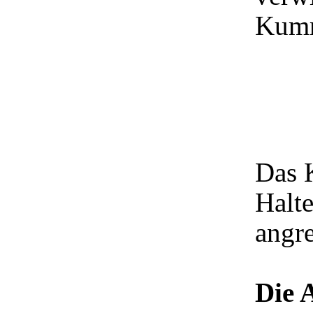
Kumm
Das 
Halte
angr
Die 