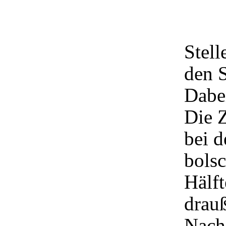
Stell
den S
Dabe
Die Z
bei 
bols
Hälft
drauß
Nach