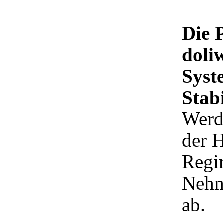
Die 
doli
Syst
Stab
Werd
der 
Regi
Nehme
ab.