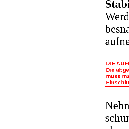
Stabi
Werd
besn
aufn
DIE AU
Die abge
muss man
Einschlu
Nehm
schu