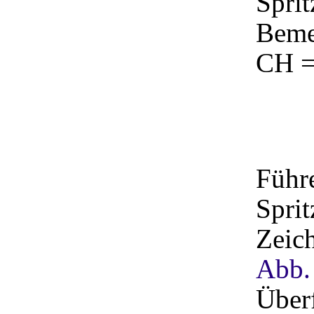
Sprit
Beme
CH =
Führ
Sprit
Zeich
Abb.
Überf