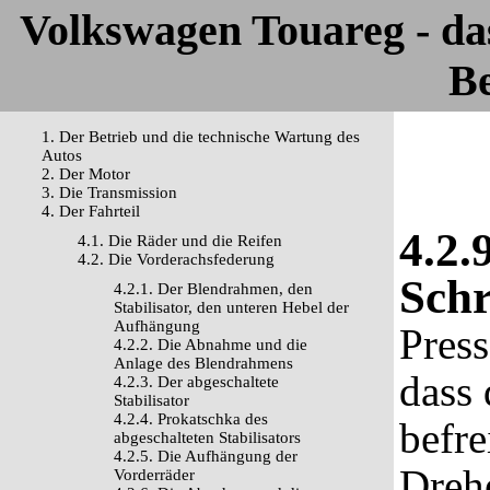
Volkswagen Touareg - d
Be
1. Der Betrieb und die technische Wartung des
Autos
2. Der Motor
3. Die Transmission
4. Der Fahrteil
4.2.
4.1. Die Räder und die Reifen
4.2. Die Vorderachsfederung
Sch
4.2.1. Der Blendrahmen, den
Stabilisator, den unteren Hebel der
Aufhängung
Press
4.2.2. Die Abnahme und die
Anlage des Blendrahmens
dass 
4.2.3. Der abgeschaltete
Stabilisator
4.2.4. Prokatschka des
befre
abgeschalteten Stabilisators
4.2.5. Die Aufhängung der
Drehe
Vorderräder