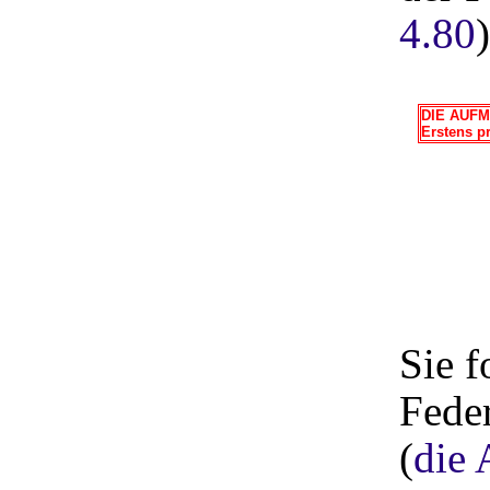
4.80
DIE AUF
Erstens p
Sie f
Fede
(
die 