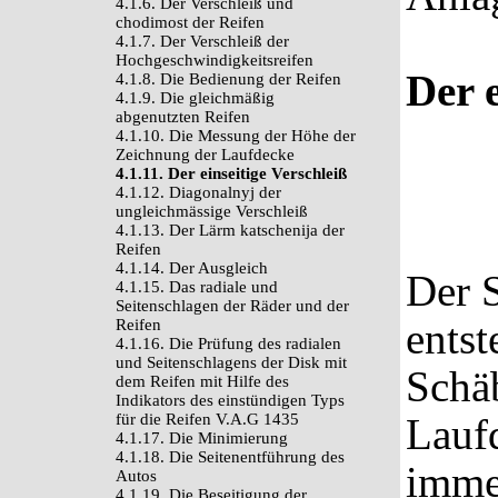
4.1.6. Der Verschleiß und
chodimost der Reifen
4.1.7. Der Verschleiß der
Hochgeschwindigkeitsreifen
Der 
4.1.8. Die Bedienung der Reifen
4.1.9. Die gleichmäßig
abgenutzten Reifen
4.1.10. Die Messung der Höhe der
Zeichnung der Laufdecke
4.1.11. Der einseitige Verschleiß
4.1.12. Diagonalnyj der
ungleichmässige Verschleiß
4.1.13. Der Lärm katschenija der
Reifen
4.1.14. Der Ausgleich
Der S
4.1.15. Das radiale und
Seitenschlagen der Räder und der
entst
Reifen
4.1.16. Die Prüfung des radialen
und Seitenschlagens der Disk mit
Schä
dem Reifen mit Hilfe des
Indikators des einstündigen Typs
für die Reifen V.A.G 1435
Laufd
4.1.17. Die Minimierung
4.1.18. Die Seitenentführung des
immer
Autos
4.1.19. Die Beseitigung der