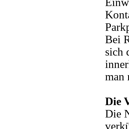
Einwi
Kont
Parkp
Bei 
sich 
inner
man m
Die 
Die 
verk