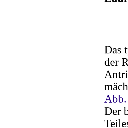
Das t
der R
Antr
mäch
Abb.
Der b
Teile