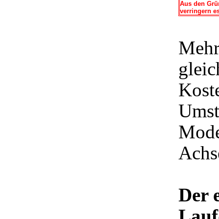
Aus den Grün
verringern es
Mehr
gleic
Kost
Umst
Mode
Achse
Der 
Lauf