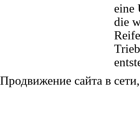
eine
die w
Reif
Trie
entst
Продвижение сайта в сети,