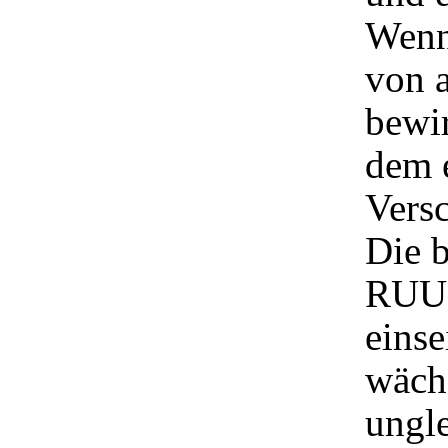
Wenn
von 
bewi
dem 
Versc
Die 
RUUK
einse
wächs
ungl