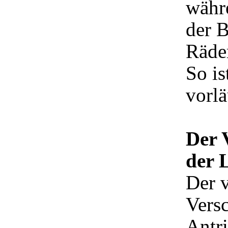
währ
der 
Räde
So is
vorlä
Der V
der 
Der v
Versc
Antri