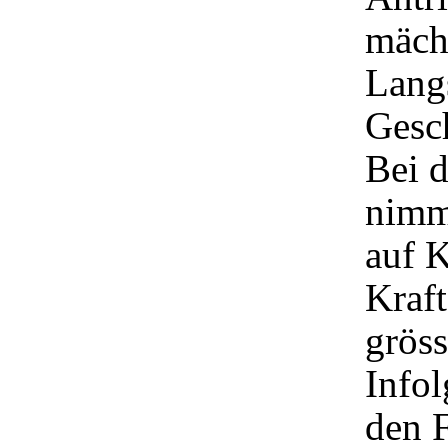
mächt
Lang
Gesc
Bei 
nimm
auf K
Kraft
gröss
Infol
den 