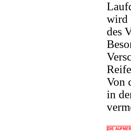
Laufd
wird 
des V
Beso
Versc
Reife
Von 
in de
verme
DIE AUFME