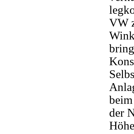
legko
VW z
Wink
bring
Konst
Selbs
Anla
beim
der 
Höhe