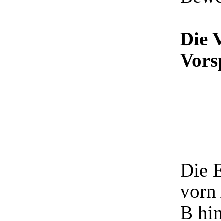
Die 
Vors
Die 
vorn 
B hin