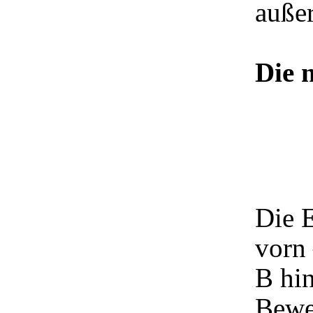
auße
Die 
Die 
vorn 
B hin
Bewe