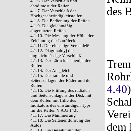
4.1.6. Der Verschleiß und
chodimost der Reifen
des 
4.1.7. Der Verschleiß der
Hochgeschwindigkeitsreifen
4.1.8. Die Bedienung der Reifen
4.1.9. Die gleichmäßig
abgenutzten Reifen
4.1.10. Die Messung der Höhe der
Zeichnung der Laufdecke
4.1.11. Der einseitige Verschleiß
4.1.12. Diagonalnyj der
ungleichmässige Verschleiß
Tren
4.1.13. Der Lärm katschenija der
Reifen
4.1.14. Der Ausgleich
Rohrl
4.1.15. Das radiale und
Seitenschlagen der Räder und der
4.40
)
Reifen
4.1.16. Die Prüfung des radialen
und Seitenschlagens der Disk mit
Schal
dem Reifen mit Hilfe des
Indikators des einstündigen Typs
für die Reifen V.A.G 1435
Vere
4.1.17. Die Minimierung
4.1.18. Die Seitenentführung des
dem 
Autos
4.1.19. Die Beseitigung der