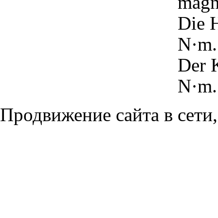
magn
Die H
N·m.
Der 
N·m.
Продвижение сайта в сети,