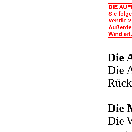
DIE AU
Sie folg
Ventile 
Außerdem
Windleit
Die 
Die A
Rück
Die 
Die 