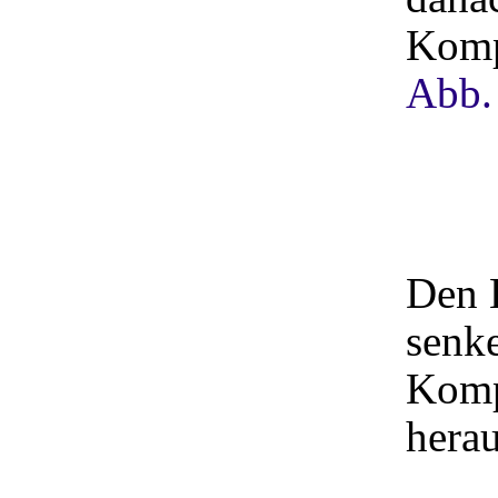
Komp
Abb.
Den 
senke
Komp
herau