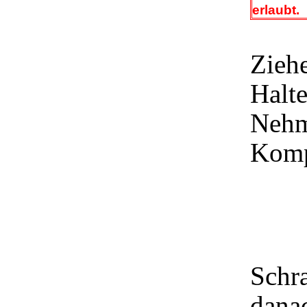
erlaubt.
Ziehe
Halt
Nehm
Komp
Schra
danac