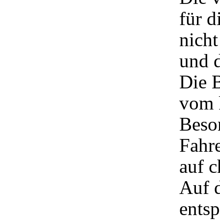
für 
nich
und d
Die B
vom 
Beson
Fahre
auf c
Auf 
ents