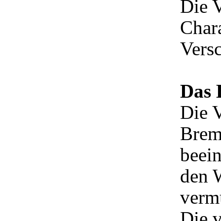
Die V
Chara
Versc
Das 
Die 
Brem
beein
den 
vermu
Die v