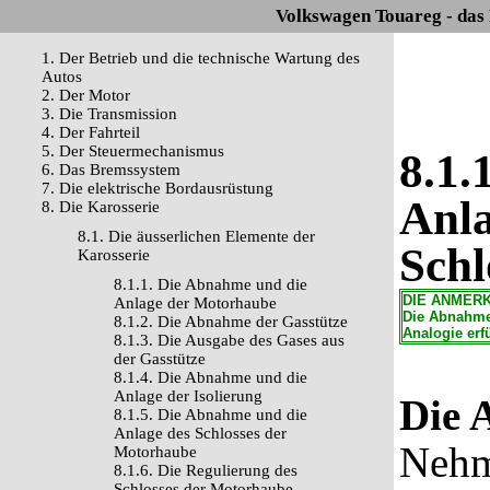
Volkswagen Touareg - das
1. Der Betrieb und die technische Wartung des
Autos
2. Der Motor
3. Die Transmission
4. Der Fahrteil
5. Der Steuermechanismus
8.1.
6. Das Bremssystem
7. Die elektrische Bordausrüstung
Anla
8. Die Karosserie
8.1. Die äusserlichen Elemente der
Schl
Karosserie
8.1.1. Die Abnahme und die
DIE ANMER
Anlage der Motorhaube
Die Abnahme
8.1.2. Die Abnahme der Gasstütze
Analogie erfü
8.1.3. Die Ausgabe des Gases aus
der Gasstütze
8.1.4. Die Abnahme und die
Anlage der Isolierung
Die 
8.1.5. Die Abnahme und die
Anlage des Schlosses der
Nehm
Motorhaube
8.1.6. Die Regulierung des
Schlosses der Motorhaube