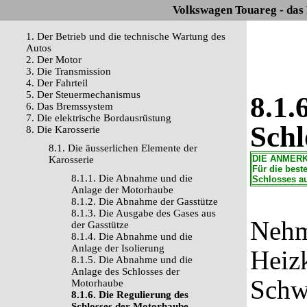
Volkswagen Touareg - das
1. Der Betrieb und die technische Wartung des
Autos
2. Der Motor
3. Die Transmission
4. Der Fahrteil
5. Der Steuermechanismus
8.1.
6. Das Bremssystem
7. Die elektrische Bordausrüstung
Schl
8. Die Karosserie
8.1. Die äusserlichen Elemente der
DIE ANMER
Karosserie
Für die best
8.1.1. Die Abnahme und die
Schlosses a
Anlage der Motorhaube
8.1.2. Die Abnahme der Gasstütze
8.1.3. Die Ausgabe des Gases aus
Nehm
der Gasstütze
8.1.4. Die Abnahme und die
Anlage der Isolierung
Heizk
8.1.5. Die Abnahme und die
Anlage des Schlosses der
Schw
Motorhaube
8.1.6. Die Regulierung des
Schlosses der Motorhaube