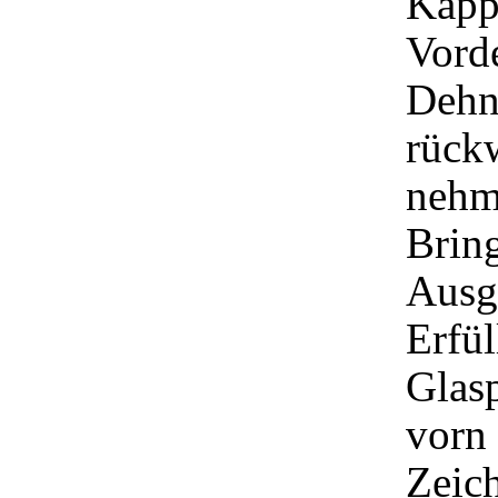
Kapp
Vorde
Dehn
rückw
nehm
Bring
Ausg
Erfül
Glas
vorn
Zeic