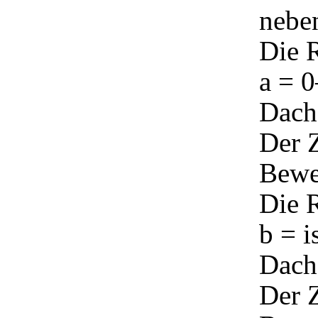
nebe
Die R
a = 0
Dachs
Der Z
Bew
Die R
b = i
Dach
Der Z