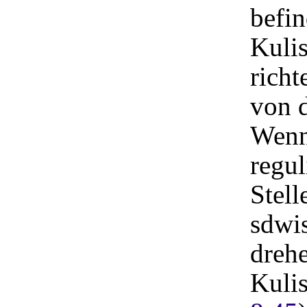
befin
Kulis
richt
von 
Wenn 
regul
Stell
sdwi
drehe
Kulis