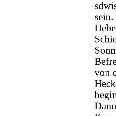
sdwis
sein.
Hebe
Schi
Sonn
Befr
von d
Heck
begi
Dann 