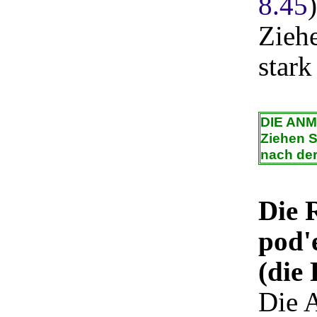
8.45
)
Ziehe
stark
DIE AN
Ziehen S
nach der
Die 
pod'
(die
Die 