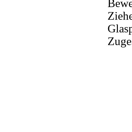
Bew
Zieh
Glas
Zuges