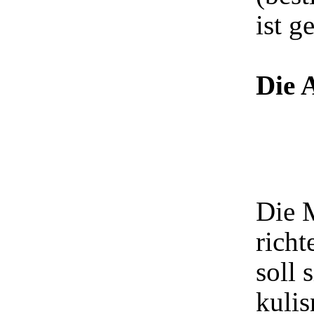
ist g
Die 
Die 
richt
soll 
kulis