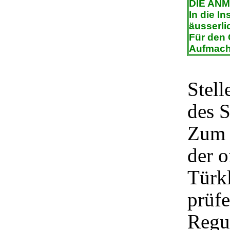
DIE AN
In die In
äusserli
Für den 
Aufmach
Stell
des S
Zum 
der o
Türkl
prüfe
Regu