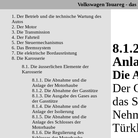
Volkswagen Touareg - das
1. Der Betrieb und die technische Wartung des
Autos
2. Der Motor
3. Die Transmission
4. Der Fahrteil
5. Der Steuermechanismus
8.1.
6. Das Bremssystem
7. Die elektrische Bordausrüstung
Anla
8. Die Karosserie
8.1. Die äusserlichen Elemente der
Die 
Karosserie
8.1.1. Die Abnahme und die
Der G
Anlage der Motorhaube
8.1.2. Die Abnahme der Gasstütze
8.1.3. Die Ausgabe des Gases aus
das 
der Gasstütze
8.1.4. Die Abnahme und die
Nehm
Anlage der Isolierung
8.1.5. Die Abnahme und die
Anlage des Schlosses der
Türkl
Motorhaube
8.1.6. Die Regulierung des
Schlosses der Motorhaube